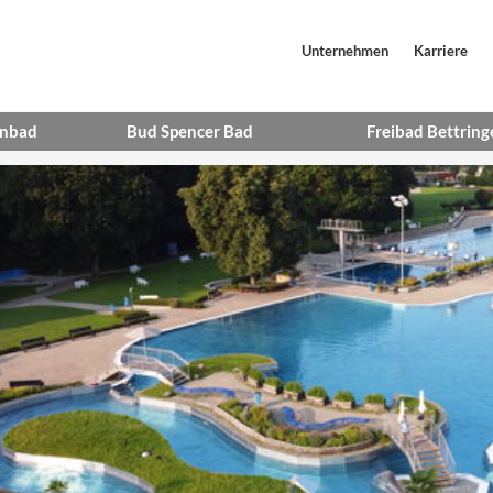
Unternehmen
Karriere
enbad
Bud Spencer Bad
Freibad Bettring
n
Öffnungszeiten
Öffnungszeiten
Eintrittspreise
Eintrittspreise
e