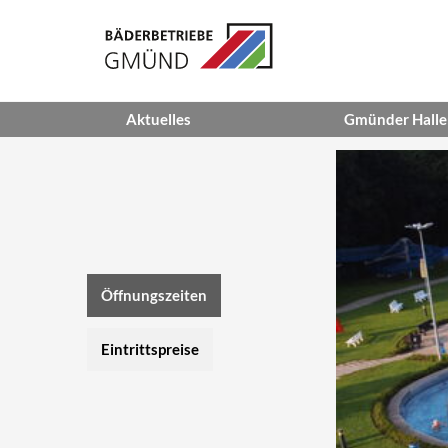
Aktuelles
Gmünder Hall
News
Öffnungszeite
Eintrittspreise
Sauna
Massage
Öffnungszeiten
Kurse
Eintrittspreise
Belegungsplän